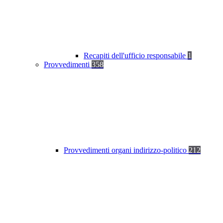
Recapiti dell'ufficio responsabile
1
Provvedimenti
358
Provvedimenti organi indirizzo-politico
212