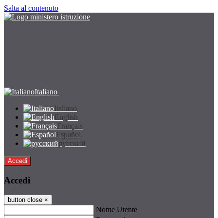
Salta al contenuto
Italiano
Italiano
English
Français
Español
русский
Accedi
Accedi
button close
×
Nome Utente