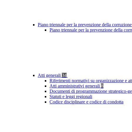
Piano triennale per la prevenzione della corruzione
Piano triennale per la prevenzione della cor
Atti generali
34
Riferimenti normativi su organizzazione e at
Atti amministrativi generali
8
Documenti di programmazione strategico-ge
Statuti e leggi regionali
Codice disciplinare e codice di condotta