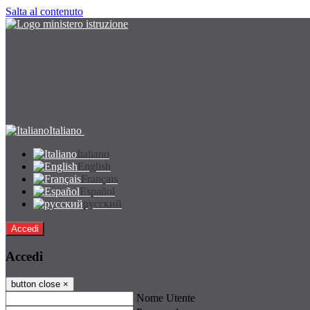
Salta al contenuto
Italiano
Italiano
English
Français
Español
русский
Accedi
Accedi
button close
×
Nome Utente