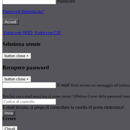
Password
Password dimenticata?
-
Entra con SPID
Entra con CIE
Seleziona utente
button close
×
Recupero password
button close
×
E-mail
Verrà inviato un messaggio all'indirizz
Non hai una e-mail associata al nome utente? Effettua il reset della password tram
E-mail inviata, si prega di controllare la casella di posta elettronica!
Errore
Chiudi