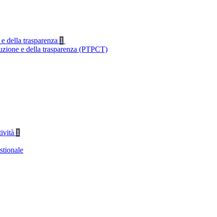
 e della trasparenza
1
ruzione e della trasparenza (PTPCT)
tività
1
stionale