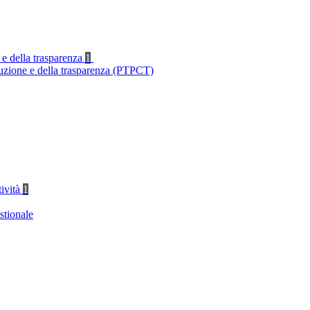
 e della trasparenza
1
ruzione e della trasparenza (PTPCT)
tività
1
stionale