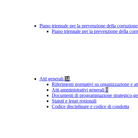
Piano triennale per la prevenzione della corruzione
Piano triennale per la prevenzione della cor
Atti generali
34
Riferimenti normativi su organizzazione e at
Atti amministrativi generali
8
Documenti di programmazione strategico-ge
Statuti e leggi regionali
Codice disciplinare e codice di condotta