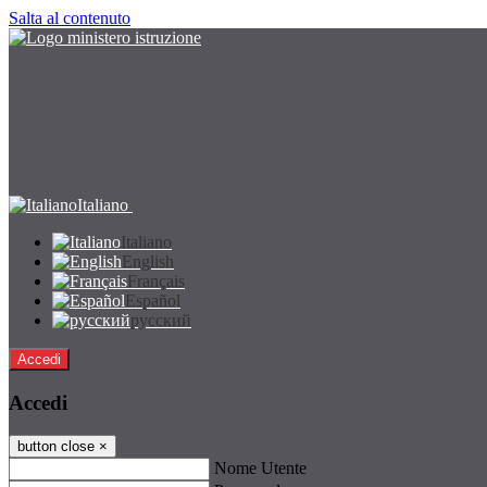
Salta al contenuto
Italiano
Italiano
English
Français
Español
русский
Accedi
Accedi
button close
×
Nome Utente