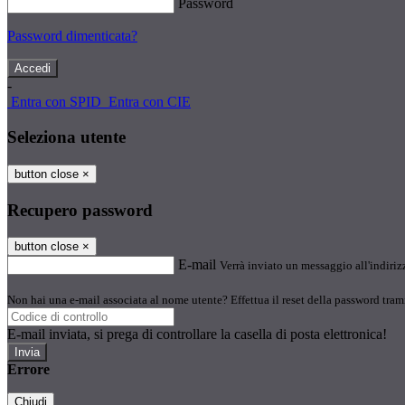
Password
Password dimenticata?
-
Entra con SPID
Entra con CIE
Seleziona utente
button close
×
Recupero password
button close
×
E-mail
Verrà inviato un messaggio all'indirizz
Non hai una e-mail associata al nome utente? Effettua il reset della password tram
E-mail inviata, si prega di controllare la casella di posta elettronica!
Errore
Chiudi