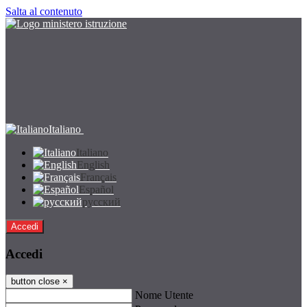
Salta al contenuto
Italiano
Italiano
English
Français
Español
русский
Accedi
Accedi
button close
×
Nome Utente