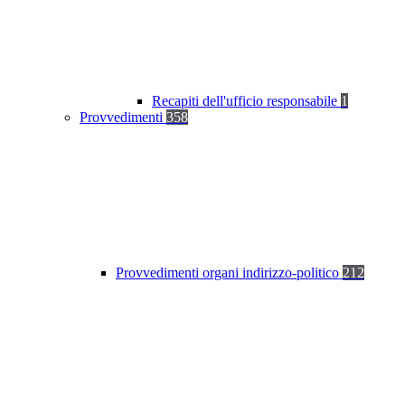
Recapiti dell'ufficio responsabile
1
Provvedimenti
358
Provvedimenti organi indirizzo-politico
212