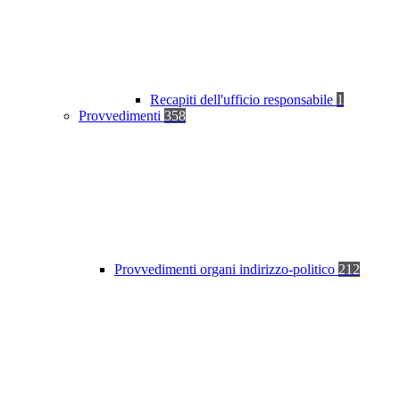
Recapiti dell'ufficio responsabile
1
Provvedimenti
358
Provvedimenti organi indirizzo-politico
212