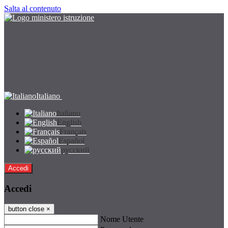
Salta al contenuto
Italiano
Italiano
English
Français
Español
русский
Accedi
Accedi
button close
×
Nome Utente