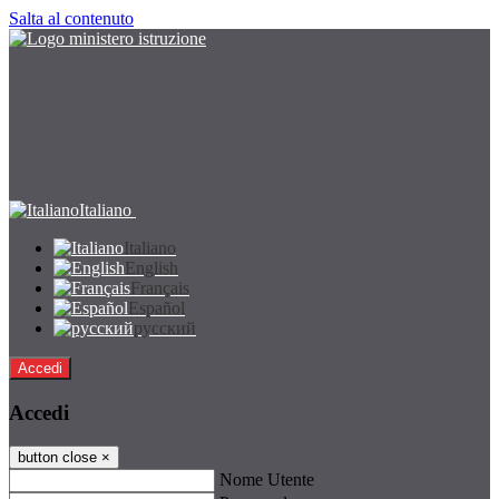
Salta al contenuto
Italiano
Italiano
English
Français
Español
русский
Accedi
Accedi
button close
×
Nome Utente