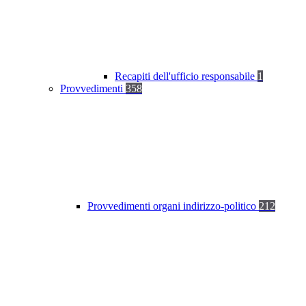
Recapiti dell'ufficio responsabile
1
Provvedimenti
358
Provvedimenti organi indirizzo-politico
212