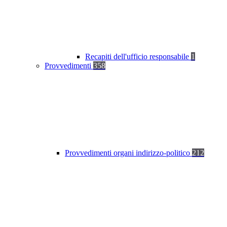
Recapiti dell'ufficio responsabile
1
Provvedimenti
358
Provvedimenti organi indirizzo-politico
212