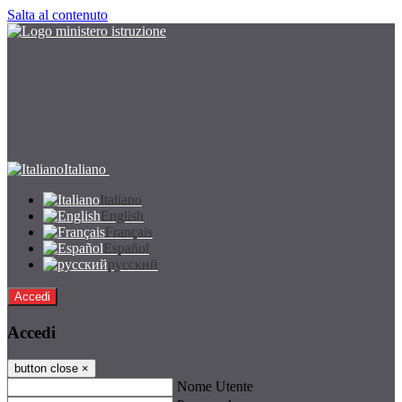
Salta al contenuto
Italiano
Italiano
English
Français
Español
русский
Accedi
Accedi
button close
×
Nome Utente