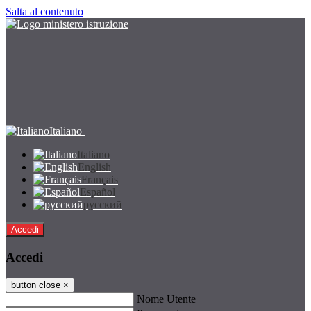
Salta al contenuto
Italiano
Italiano
English
Français
Español
русский
Accedi
Accedi
button close
×
Nome Utente