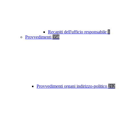
Recapiti dell'ufficio responsabile
1
Provvedimenti
358
Provvedimenti organi indirizzo-politico
212