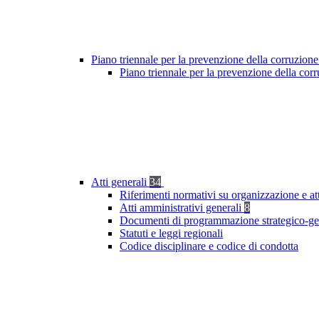
Piano triennale per la prevenzione della corruzione
Piano triennale per la prevenzione della cor
Atti generali
34
Riferimenti normativi su organizzazione e at
Atti amministrativi generali
8
Documenti di programmazione strategico-ge
Statuti e leggi regionali
Codice disciplinare e codice di condotta