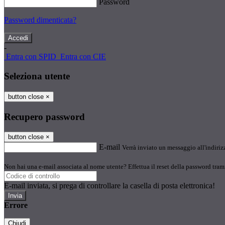
Password
Password dimenticata?
-
Entra con SPID
Entra con CIE
Seleziona utente
button close
×
Recupero password
button close
×
E-mail
Verrà inviato un messaggio all'indirizz
Non hai una e-mail associata al nome utente? Effettua il reset della password tram
E-mail inviata, si prega di controllare la casella di posta elettronica!
Errore
Chiudi