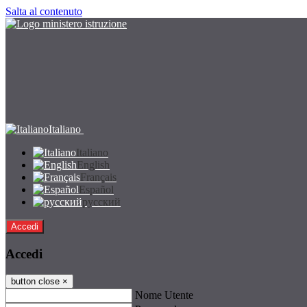
Salta al contenuto
Italiano
Italiano
English
Français
Español
русский
Accedi
Accedi
button close
×
Nome Utente