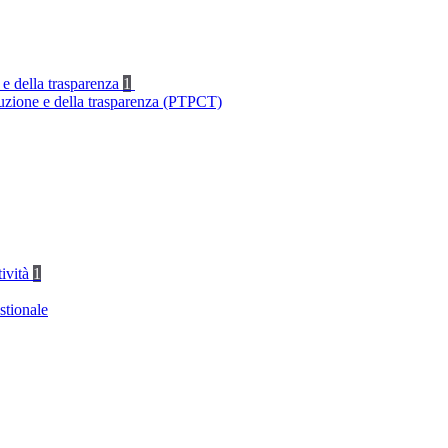
 e della trasparenza
1
ruzione e della trasparenza (PTPCT)
tività
1
stionale