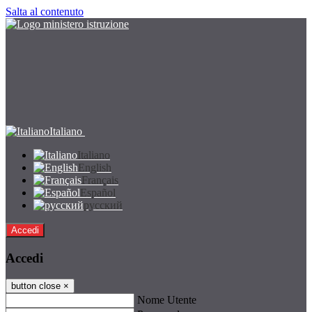
Salta al contenuto
Italiano
Italiano
English
Français
Español
русский
Accedi
Accedi
button close
×
Nome Utente