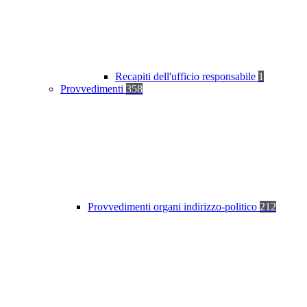
Recapiti dell'ufficio responsabile
1
Provvedimenti
358
Provvedimenti organi indirizzo-politico
212