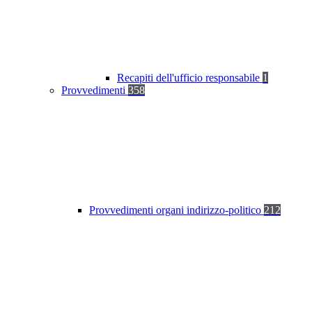
Recapiti dell'ufficio responsabile
1
Provvedimenti
358
Provvedimenti organi indirizzo-politico
212