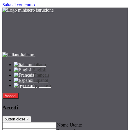
Salta al contenuto
Italiano
Italiano
English
Français
Español
русский
Accedi
Accedi
button close
×
Nome Utente