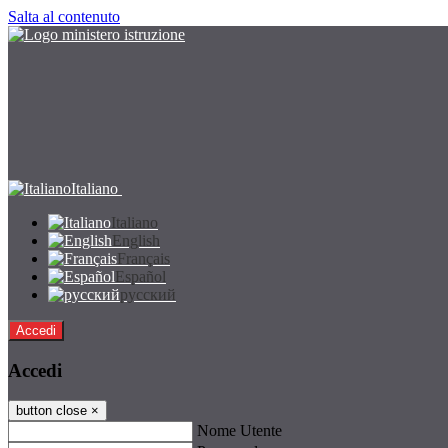
Salta al contenuto
Italiano
Italiano
English
Français
Español
русский
Accedi
Accedi
button close
×
Nome Utente