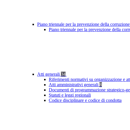
Piano triennale per la prevenzione della corruzione
Piano triennale per la prevenzione della cor
Atti generali
34
Riferimenti normativi su organizzazione e at
Atti amministrativi generali
8
Documenti di programmazione strategico-ge
Statuti e leggi regionali
Codice disciplinare e codice di condotta