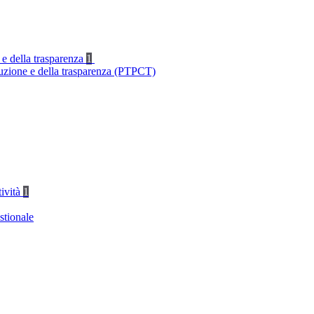
 e della trasparenza
1
ruzione e della trasparenza (PTPCT)
tività
1
stionale