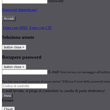
Password
Password dimenticata?
-
Entra con SPID
Entra con CIE
Seleziona utente
button close
×
Recupero password
button close
×
E-mail
Verrà inviato un messaggio all'indirizz
Non hai una e-mail associata al nome utente? Effettua il reset della password tram
E-mail inviata, si prega di controllare la casella di posta elettronica!
Errore
Chiudi