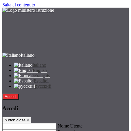
Salta al contenuto
Italiano
Italiano
English
Français
Español
русский
Accedi
Accedi
button close
×
Nome Utente