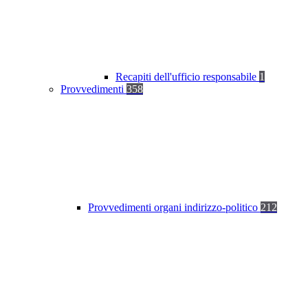
Recapiti dell'ufficio responsabile
1
Provvedimenti
358
Provvedimenti organi indirizzo-politico
212