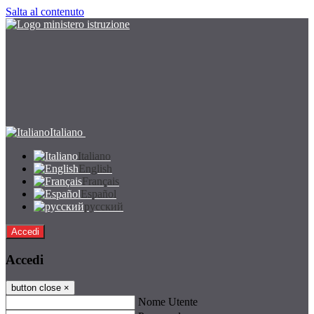
Salta al contenuto
Italiano
Italiano
English
Français
Español
русский
Accedi
Accedi
button close
×
Nome Utente