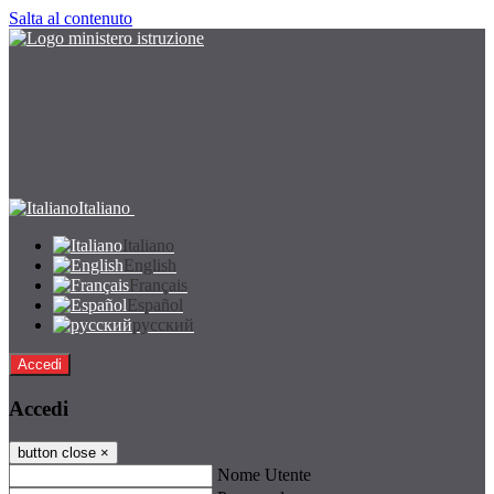
Salta al contenuto
Italiano
Italiano
English
Français
Español
русский
Accedi
Accedi
button close
×
Nome Utente