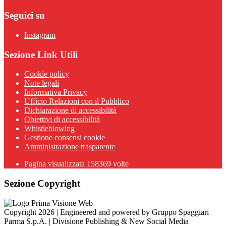
Seguici su
Instagram
Sezione Link Utili
Cookie policy
Note legali
Informativa Privacy
Ufficio Relazioni con il Pubblico
Dichiarazione di accessibilità
Obiettivi di accessibilità
Whistleblowing
Gestione consensi cookie
Amministrazione trasparente
Pagina visualizzata
158369
volte
Sezione Copyright
Copyright 2026 | Engineered and powered by Gruppo Spaggiari
Parma S.p.A. | Divisione Publishing & New Social Media