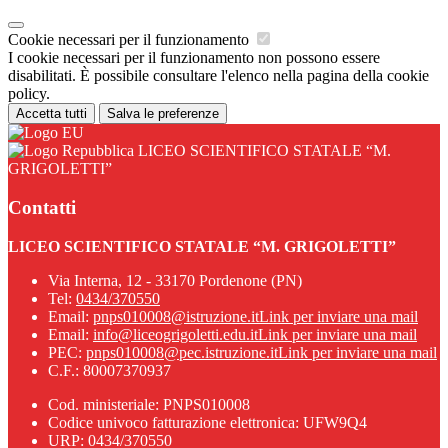
Cookie necessari per il funzionamento
I cookie necessari per il funzionamento non possono essere
disabilitati. È possibile consultare l'elenco nella pagina della cookie
policy.
Accetta tutti
Salva le preferenze
LICEO SCIENTIFICO STATALE “M.
GRIGOLETTI”
Contatti
LICEO SCIENTIFICO STATALE “M. GRIGOLETTI”
Via Interna, 12 - 33170 Pordenone (PN)
Tel:
0434/370550
Email:
pnps010008@istruzione.it
Link per inviare una mail
Email:
info@liceogrigoletti.edu.it
Link per inviare una mail
PEC:
pnps010008@pec.istruzione.it
Link per inviare una mail
C.F.: 80007370937
Cod. ministeriale: PNPS010008
Codice univoco fatturazione elettronica: UFW9Q4
URP: 0434/370550