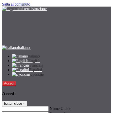
Salta al contenuto
Italiano
Italiano
English
Français
Español
русский
Accedi
Accedi
button close
×
Nome Utente