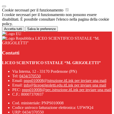
Cookie necessari per il funzionamento
I cookie necessari per il funzionamento non possono essere
disabilitati. È possibile consultare l'elenco nella pagina della cookie
policy.
Accetta tutti
Salva le preferenze
LICEO SCIENTIFICO STATALE “M.
GRIGOLETTI”
Contatti
LICEO SCIENTIFICO STATALE “M. GRIGOLETTI”
Via Interna, 12 - 33170 Pordenone (PN)
Tel:
0434/370550
Email:
pnps010008@istruzione.it
Link per inviare una mail
Email:
info@liceogrigoletti.edu.it
Link per inviare una mail
PEC:
pnps010008@pec.istruzione.it
Link per inviare una mail
C.F.: 80007370937
Cod. ministeriale: PNPS010008
Codice univoco fatturazione elettronica: UFW9Q4
URP: 0434/370550