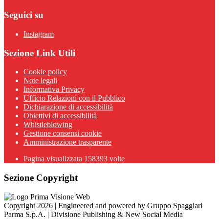
Seguici su
Instagram
Sezione Link Utili
Cookie policy
Note legali
Informativa Privacy
Ufficio Relazioni con il Pubblico
Dichiarazione di accessibilità
Obiettivi di accessibilità
Whistleblowing
Gestione consensi cookie
Amministrazione trasparente
Pagina visualizzata
158393
volte
Sezione Copyright
Copyright 2026 | Engineered and powered by Gruppo Spaggiari
Parma S.p.A. | Divisione Publishing & New Social Media