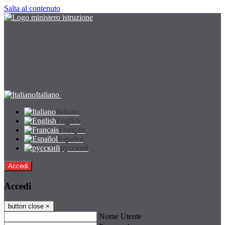
Salta al contenuto
Italiano
Italiano
English
Français
Español
русский
Accedi
Accedi
button close
×
Nome Utente