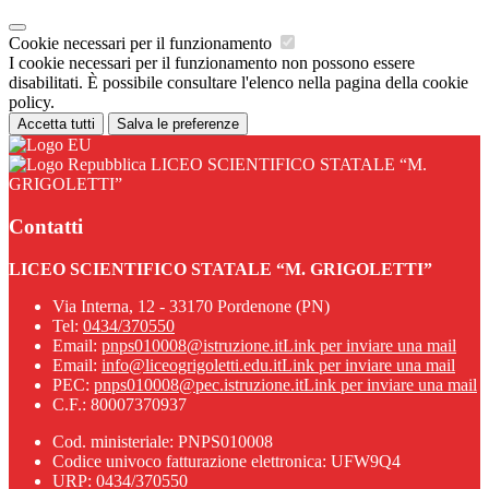
Cookie necessari per il funzionamento
I cookie necessari per il funzionamento non possono essere
disabilitati. È possibile consultare l'elenco nella pagina della cookie
policy.
Accetta tutti
Salva le preferenze
LICEO SCIENTIFICO STATALE “M.
GRIGOLETTI”
Contatti
LICEO SCIENTIFICO STATALE “M. GRIGOLETTI”
Via Interna, 12 - 33170 Pordenone (PN)
Tel:
0434/370550
Email:
pnps010008@istruzione.it
Link per inviare una mail
Email:
info@liceogrigoletti.edu.it
Link per inviare una mail
PEC:
pnps010008@pec.istruzione.it
Link per inviare una mail
C.F.: 80007370937
Cod. ministeriale: PNPS010008
Codice univoco fatturazione elettronica: UFW9Q4
URP: 0434/370550