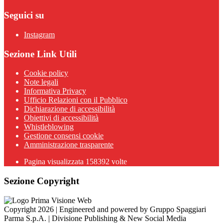
Seguici su
Instagram
Sezione Link Utili
Cookie policy
Note legali
Informativa Privacy
Ufficio Relazioni con il Pubblico
Dichiarazione di accessibilità
Obiettivi di accessibilità
Whistleblowing
Gestione consensi cookie
Amministrazione trasparente
Pagina visualizzata
158392
volte
Sezione Copyright
Copyright 2026 | Engineered and powered by Gruppo Spaggiari
Parma S.p.A. | Divisione Publishing & New Social Media