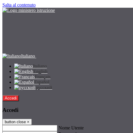
Salta al contenuto
Italiano
Italiano
English
Français
Español
русский
Accedi
Accedi
button close
×
Nome Utente