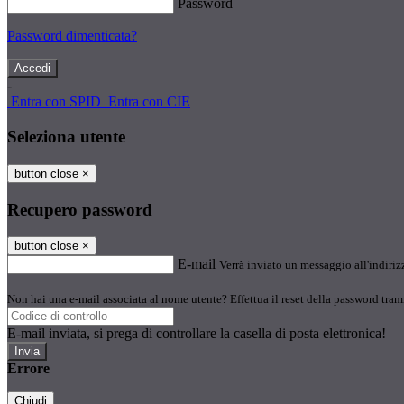
Password
Password dimenticata?
-
Entra con SPID
Entra con CIE
Seleziona utente
button close
×
Recupero password
button close
×
E-mail
Verrà inviato un messaggio all'indirizz
Non hai una e-mail associata al nome utente? Effettua il reset della password tram
E-mail inviata, si prega di controllare la casella di posta elettronica!
Errore
Chiudi