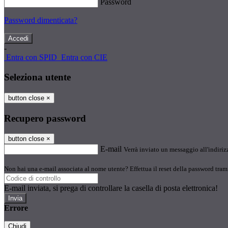
Password
Password dimenticata?
-
Entra con SPID
Entra con CIE
Seleziona utente
button close
×
Recupero password
button close
×
E-mail
Verrà inviato un messaggio all'indirizz
Non hai una e-mail associata al nome utente? Effettua il reset della password tram
E-mail inviata, si prega di controllare la casella di posta elettronica!
Errore
Chiudi