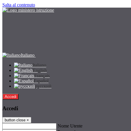
Salta al contenuto
Italiano
Italiano
English
Français
Español
русский
Accedi
Accedi
button close
×
Nome Utente