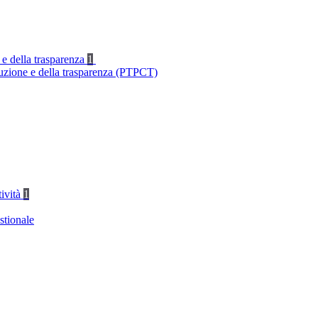
 e della trasparenza
1
ruzione e della trasparenza (PTPCT)
tività
1
stionale