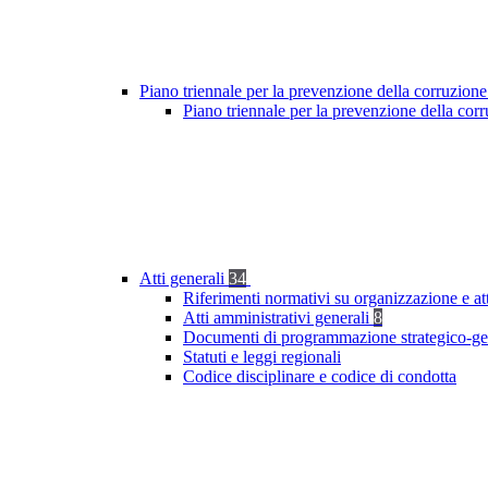
Piano triennale per la prevenzione della corruzione
Piano triennale per la prevenzione della cor
Atti generali
34
Riferimenti normativi su organizzazione e at
Atti amministrativi generali
8
Documenti di programmazione strategico-ge
Statuti e leggi regionali
Codice disciplinare e codice di condotta