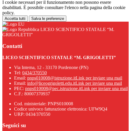
I cookie necessari per il funzionamento non possono essere
disabilitati. È possibile consultare l'elenco nella pagina della cookie
policy.
Accetta tutti
Salva le preferenze
LICEO SCIENTIFICO STATALE “M.
GRIGOLETTI”
Contatti
LICEO SCIENTIFICO STATALE “M. GRIGOLETTI”
Via Interna, 12 - 33170 Pordenone (PN)
Tel:
0434/370550
Email:
pnps010008@istruzione.it
Link per inviare una mail
Email:
info@liceogrigoletti.edu.it
Link per inviare una mail
PEC:
pnps010008@pec.istruzione.it
Link per inviare una mail
C.F.: 80007370937
Cod. ministeriale: PNPS010008
Codice univoco fatturazione elettronica: UFW9Q4
URP: 0434/370550
Seguici su