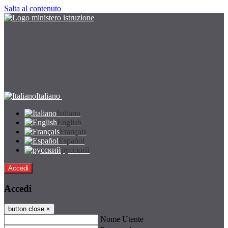
Salta al contenuto
Italiano
Italiano
English
Français
Español
русский
Accedi
Accedi
button close
×
Nome Utente