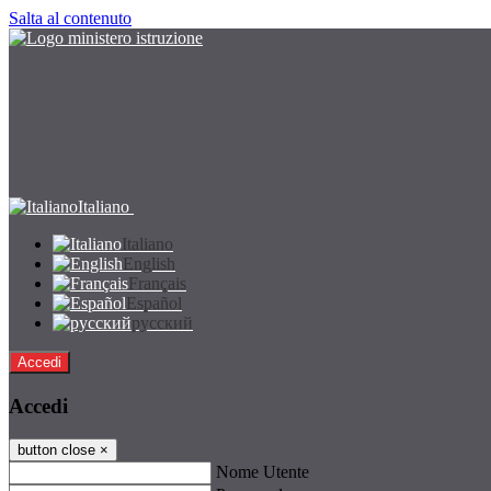
Salta al contenuto
Italiano
Italiano
English
Français
Español
русский
Accedi
Accedi
button close
×
Nome Utente