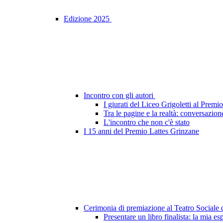
Edizione 2025
Incontro con gli autori
I giurati del Liceo Grigoletti al Prem
Tra le pagine e la realtà: conversazion
L'incontro che non c'è stato
I 15 anni del Premio Lattes Grinzane
Cerimonia di premiazione al Teatro Sociale
Presentare un libro finalista: la mia e