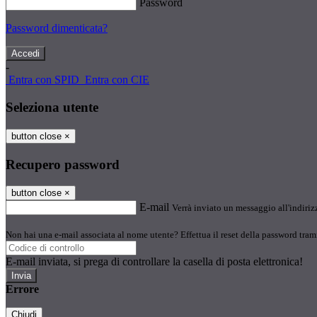
Password
Password dimenticata?
-
Entra con SPID
Entra con CIE
Seleziona utente
button close
×
Recupero password
button close
×
E-mail
Verrà inviato un messaggio all'indirizz
Non hai una e-mail associata al nome utente? Effettua il reset della password tram
E-mail inviata, si prega di controllare la casella di posta elettronica!
Errore
Chiudi