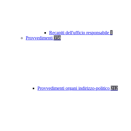
Recapiti dell'ufficio responsabile
1
Provvedimenti
358
Provvedimenti organi indirizzo-politico
212