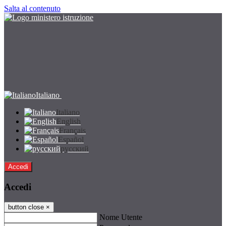
Salta al contenuto
Italiano
Italiano
English
Français
Español
русский
Accedi
Accedi
button close
×
Nome Utente