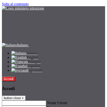
Salta al contenuto
Italiano
Italiano
English
Français
Español
русский
Accedi
Accedi
button close
×
Nome Utente