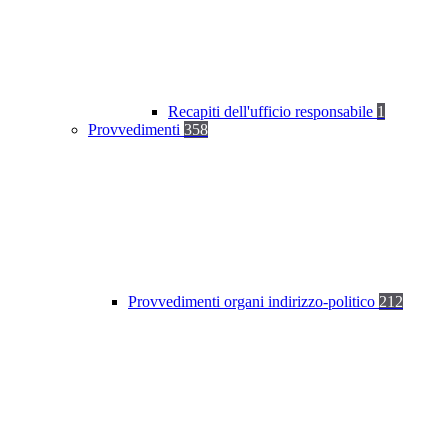
Recapiti dell'ufficio responsabile
1
Provvedimenti
358
Provvedimenti organi indirizzo-politico
212