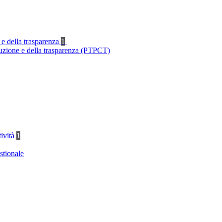
 e della trasparenza
1
ruzione e della trasparenza (PTPCT)
tività
1
stionale