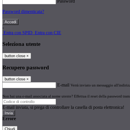
Password
Password dimenticata?
-
Entra con SPID
Entra con CIE
Seleziona utente
button close
×
Recupero password
button close
×
E-mail
Verrà inviato un messaggio all'indirizz
Non hai una e-mail associata al nome utente? Effettua il reset della password tram
E-mail inviata, si prega di controllare la casella di posta elettronica!
Errore
Chiudi