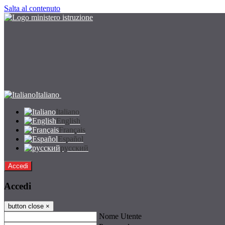
Salta al contenuto
Italiano
Italiano
English
Français
Español
русский
Accedi
Accedi
button close
×
Nome Utente