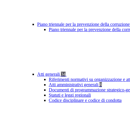
Piano triennale per la prevenzione della corruzione
Piano triennale per la prevenzione della cor
Atti generali
34
Riferimenti normativi su organizzazione e at
Atti amministrativi generali
8
Documenti di programmazione strategico-ge
Statuti e leggi regionali
Codice disciplinare e codice di condotta