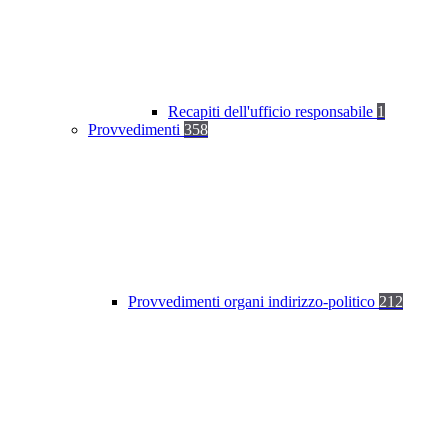
Recapiti dell'ufficio responsabile
1
Provvedimenti
358
Provvedimenti organi indirizzo-politico
212