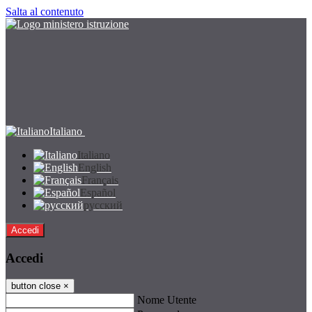
Salta al contenuto
Italiano
Italiano
English
Français
Español
русский
Accedi
Accedi
button close
×
Nome Utente