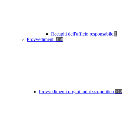
Recapiti dell'ufficio responsabile
1
Provvedimenti
358
Provvedimenti organi indirizzo-politico
212