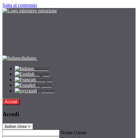
Salta al contenuto
Italiano
Italiano
English
Français
Español
русский
Accedi
Accedi
button close
×
Nome Utente