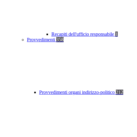
Recapiti dell'ufficio responsabile
1
Provvedimenti
358
Provvedimenti organi indirizzo-politico
212