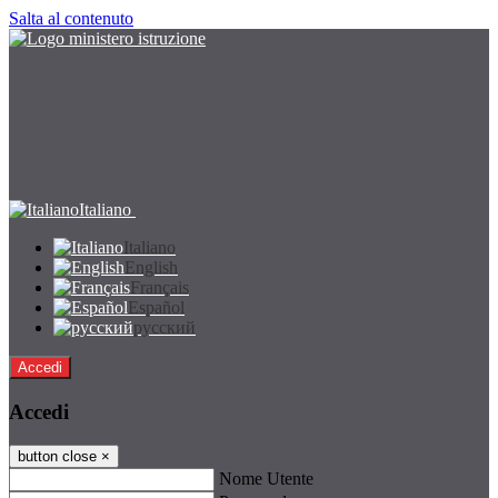
Salta al contenuto
Italiano
Italiano
English
Français
Español
русский
Accedi
Accedi
button close
×
Nome Utente