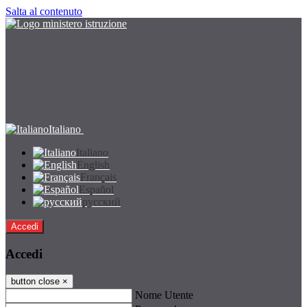
Salta al contenuto
Italiano
Italiano
English
Français
Español
русский
Accedi
Accedi
button close
×
Nome Utente