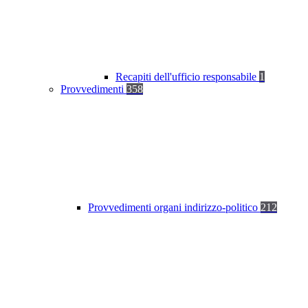
Recapiti dell'ufficio responsabile
1
Provvedimenti
358
Provvedimenti organi indirizzo-politico
212