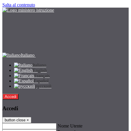
Salta al contenuto
Italiano
Italiano
English
Français
Español
русский
Accedi
Accedi
button close
×
Nome Utente