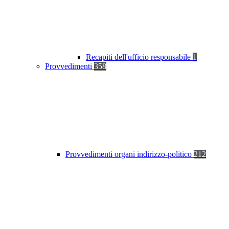
Recapiti dell'ufficio responsabile
1
Provvedimenti
358
Provvedimenti organi indirizzo-politico
212