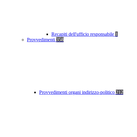
Recapiti dell'ufficio responsabile
1
Provvedimenti
358
Provvedimenti organi indirizzo-politico
212