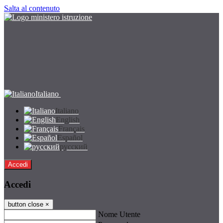
Salta al contenuto
Italiano
Italiano
English
Français
Español
русский
Accedi
Accedi
button close
×
Nome Utente