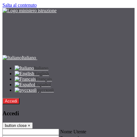
Salta al contenuto
Italiano
Italiano
English
Français
Español
русский
Accedi
Accedi
button close
×
Nome Utente