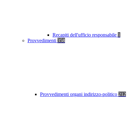
Recapiti dell'ufficio responsabile
1
Provvedimenti
358
Provvedimenti organi indirizzo-politico
212