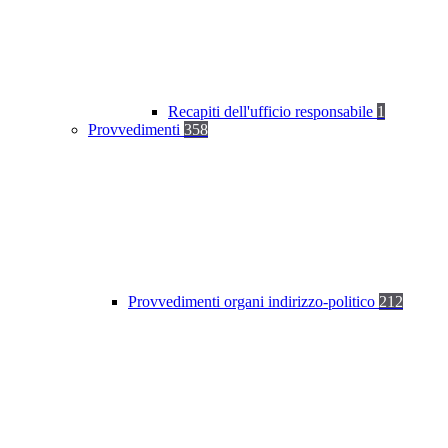
Recapiti dell'ufficio responsabile
1
Provvedimenti
358
Provvedimenti organi indirizzo-politico
212