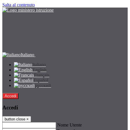
Salta al contenuto
Italiano
Italiano
English
Français
Español
русский
Accedi
Accedi
button close
×
Nome Utente