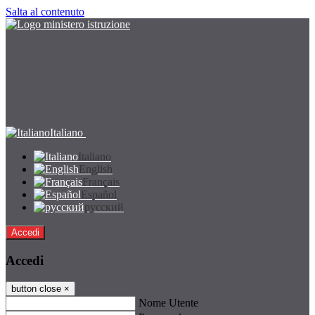
Salta al contenuto
Italiano
Italiano
English
Français
Español
русский
Accedi
Accedi
button close
×
Nome Utente