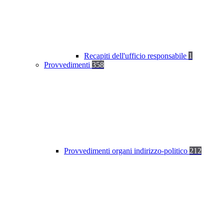
Recapiti dell'ufficio responsabile
1
Provvedimenti
358
Provvedimenti organi indirizzo-politico
212