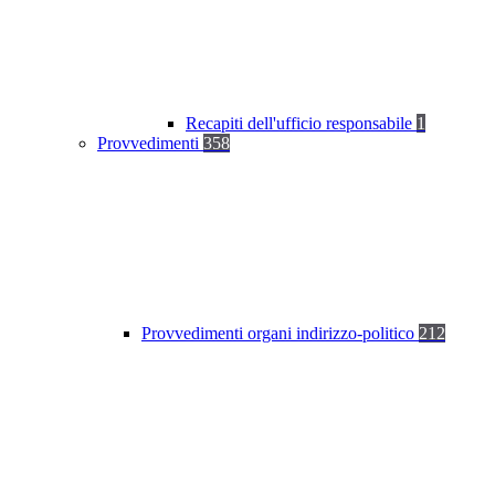
Recapiti dell'ufficio responsabile
1
Provvedimenti
358
Provvedimenti organi indirizzo-politico
212