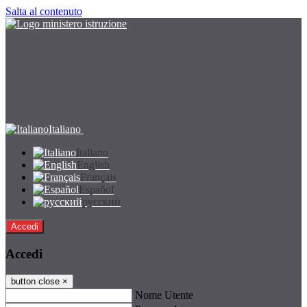
Salta al contenuto
Italiano
Italiano
English
Français
Español
русский
Accedi
Accedi
button close
×
Nome Utente