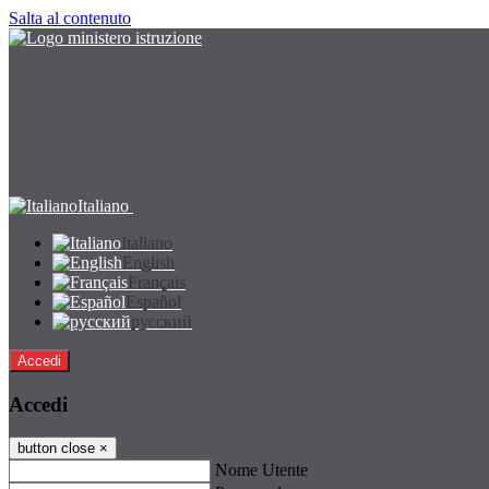
Salta al contenuto
Italiano
Italiano
English
Français
Español
русский
Accedi
Accedi
button close
×
Nome Utente