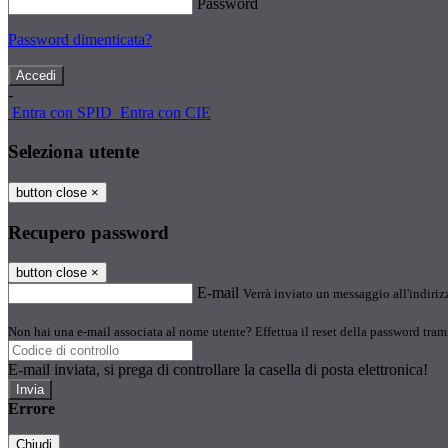
Password
Password dimenticata?
-
Entra con SPID
Entra con CIE
Seleziona utente
button close
×
Recupero password
button close
×
E-mail
Verrà inviato un messaggio all'indirizz
Non hai una e-mail associata al nome utente? Effettua il reset della password tram
E-mail inviata, si prega di controllare la casella di posta elettronica!
Errore
Chiudi