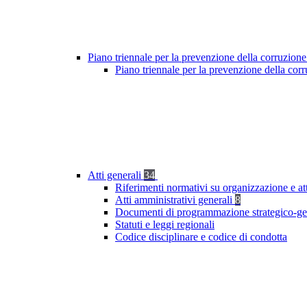
Piano triennale per la prevenzione della corruzione
Piano triennale per la prevenzione della cor
Atti generali
34
Riferimenti normativi su organizzazione e at
Atti amministrativi generali
8
Documenti di programmazione strategico-ge
Statuti e leggi regionali
Codice disciplinare e codice di condotta