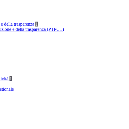
 e della trasparenza
1
ruzione e della trasparenza (PTPCT)
tività
1
stionale