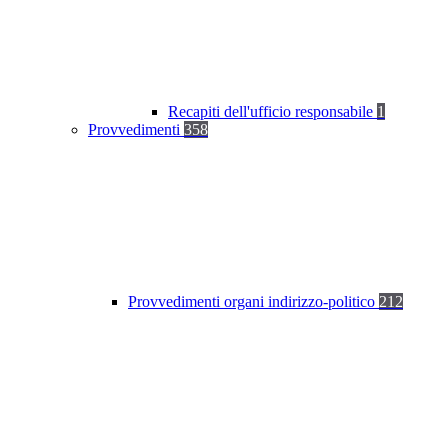
Recapiti dell'ufficio responsabile
1
Provvedimenti
358
Provvedimenti organi indirizzo-politico
212