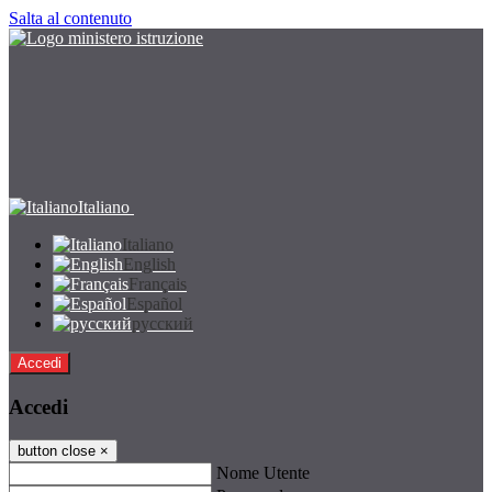
Salta al contenuto
Italiano
Italiano
English
Français
Español
русский
Accedi
Accedi
button close
×
Nome Utente