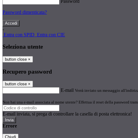
Password
Password dimenticata?
-
Entra con SPID
Entra con CIE
Seleziona utente
button close
×
Recupero password
button close
×
E-mail
Verrà inviato un messaggio all'indirizz
Non hai una e-mail associata al nome utente? Effettua il reset della password tram
E-mail inviata, si prega di controllare la casella di posta elettronica!
Errore
Chiudi