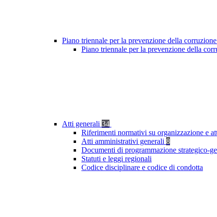
Piano triennale per la prevenzione della corruzione
Piano triennale per la prevenzione della cor
Atti generali
34
Riferimenti normativi su organizzazione e at
Atti amministrativi generali
8
Documenti di programmazione strategico-ge
Statuti e leggi regionali
Codice disciplinare e codice di condotta