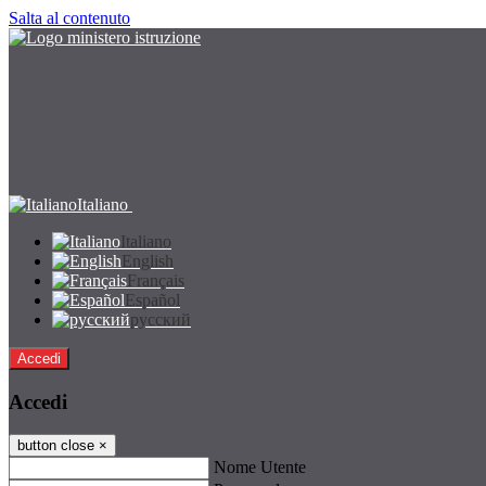
Salta al contenuto
Italiano
Italiano
English
Français
Español
русский
Accedi
Accedi
button close
×
Nome Utente