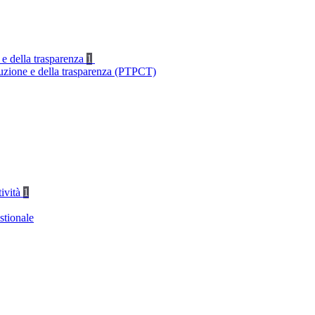
 e della trasparenza
1
ruzione e della trasparenza (PTPCT)
tività
1
stionale