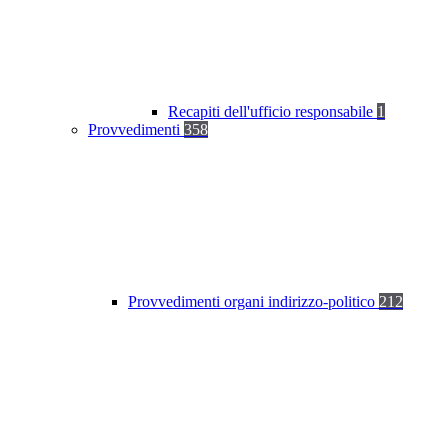
Recapiti dell'ufficio responsabile
1
Provvedimenti
358
Provvedimenti organi indirizzo-politico
212