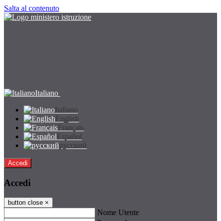
Salta al contenuto
Italiano
Italiano
English
Français
Español
русский
Accedi
Accedi
button close
×
Nome Utente