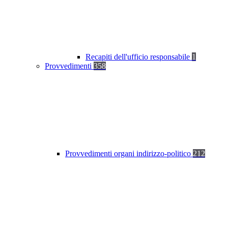
Recapiti dell'ufficio responsabile
1
Provvedimenti
358
Provvedimenti organi indirizzo-politico
212