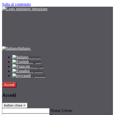
Salta al contenuto
Italiano
Italiano
English
Français
Español
русский
Accedi
Accedi
button close
×
Nome Utente