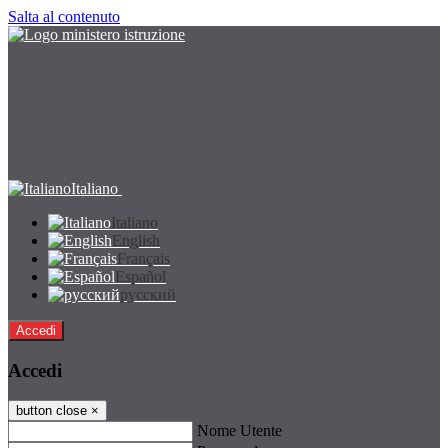
Salta al contenuto
Italiano
Italiano
English
Français
Español
русский
Accedi
Accedi
button close
×
Nome Utente