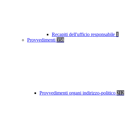
Recapiti dell'ufficio responsabile
1
Provvedimenti
358
Provvedimenti organi indirizzo-politico
212