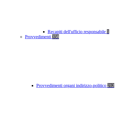
Recapiti dell'ufficio responsabile
1
Provvedimenti
358
Provvedimenti organi indirizzo-politico
212