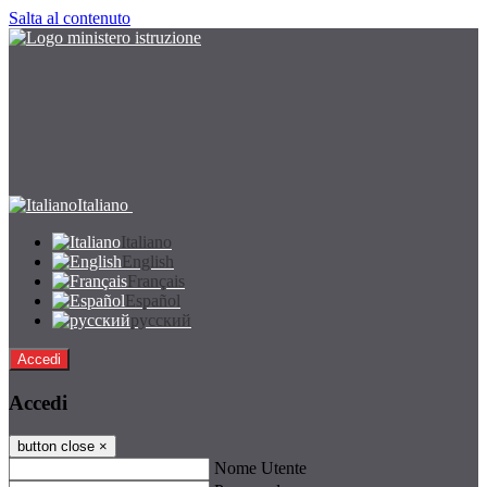
Salta al contenuto
Italiano
Italiano
English
Français
Español
русский
Accedi
Accedi
button close
×
Nome Utente