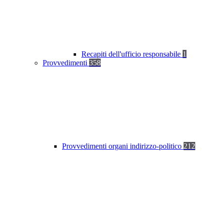
Recapiti dell'ufficio responsabile
1
Provvedimenti
358
Provvedimenti organi indirizzo-politico
212