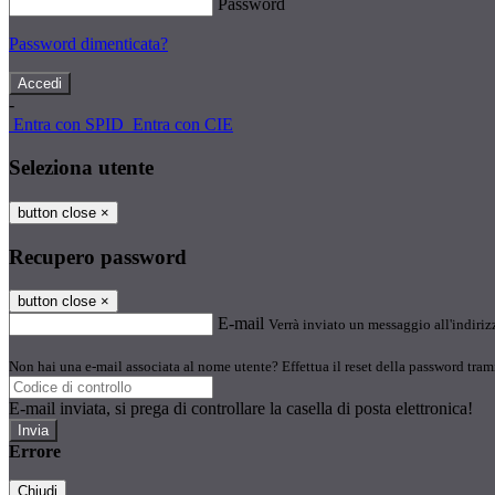
Password
Password dimenticata?
-
Entra con SPID
Entra con CIE
Seleziona utente
button close
×
Recupero password
button close
×
E-mail
Verrà inviato un messaggio all'indirizz
Non hai una e-mail associata al nome utente? Effettua il reset della password tram
E-mail inviata, si prega di controllare la casella di posta elettronica!
Errore
Chiudi