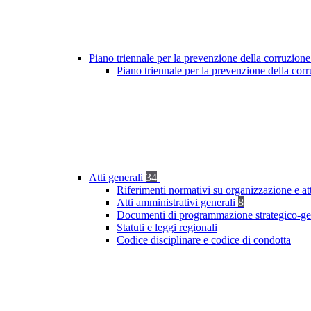
Piano triennale per la prevenzione della corruzione
Piano triennale per la prevenzione della cor
Atti generali
34
Riferimenti normativi su organizzazione e at
Atti amministrativi generali
8
Documenti di programmazione strategico-ge
Statuti e leggi regionali
Codice disciplinare e codice di condotta