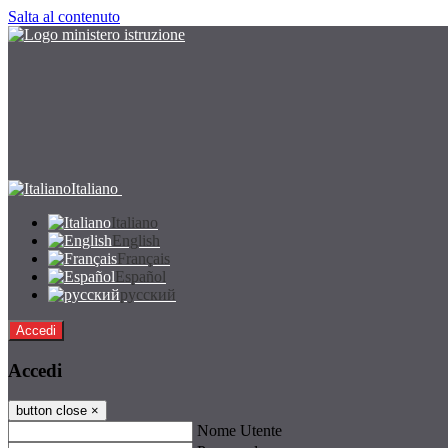
Salta al contenuto
Italiano
Italiano
English
Français
Español
русский
Accedi
Accedi
button close
×
Nome Utente