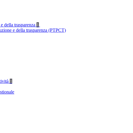
 e della trasparenza
1
ruzione e della trasparenza (PTPCT)
tività
1
stionale