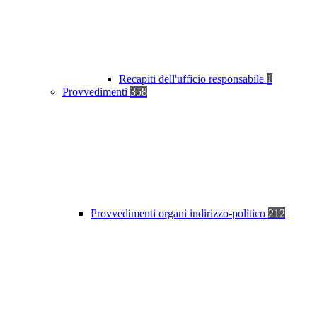
Recapiti dell'ufficio responsabile
1
Provvedimenti
358
Provvedimenti organi indirizzo-politico
212