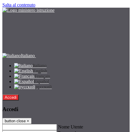
Salta al contenuto
Italiano
Italiano
English
Français
Español
русский
Accedi
Accedi
button close
×
Nome Utente