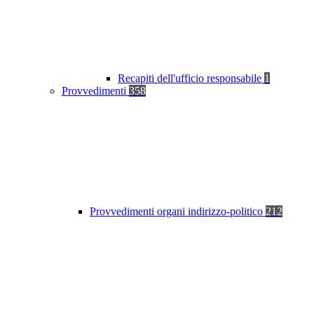
Recapiti dell'ufficio responsabile
1
Provvedimenti
358
Provvedimenti organi indirizzo-politico
212