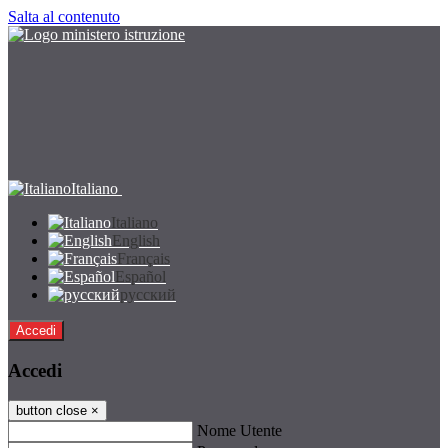
Salta al contenuto
Italiano
Italiano
English
Français
Español
русский
Accedi
Accedi
button close
×
Nome Utente