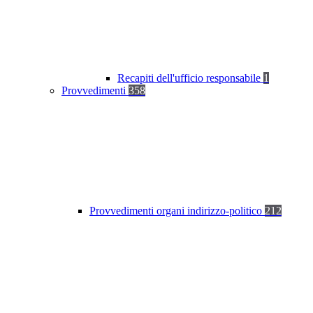
Recapiti dell'ufficio responsabile
1
Provvedimenti
358
Provvedimenti organi indirizzo-politico
212