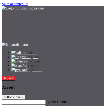
Salta al contenuto
Italiano
Italiano
English
Français
Español
русский
Accedi
Accedi
button close
×
Nome Utente