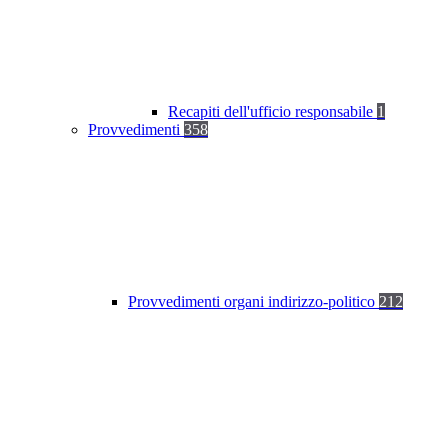
Recapiti dell'ufficio responsabile
1
Provvedimenti
358
Provvedimenti organi indirizzo-politico
212