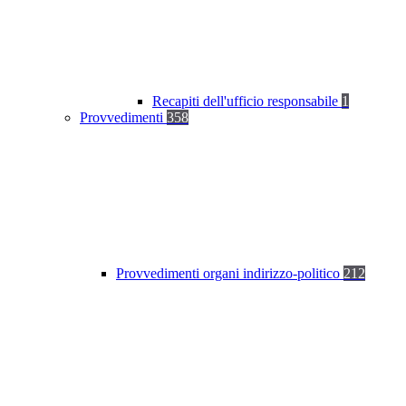
Recapiti dell'ufficio responsabile
1
Provvedimenti
358
Provvedimenti organi indirizzo-politico
212