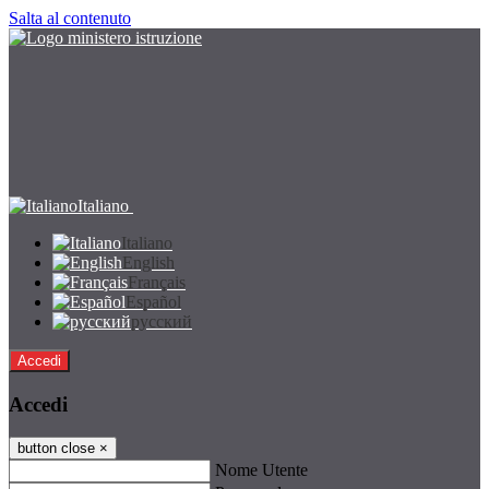
Salta al contenuto
Italiano
Italiano
English
Français
Español
русский
Accedi
Accedi
button close
×
Nome Utente