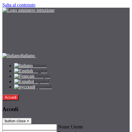
Salta al contenuto
Italiano
Italiano
English
Français
Español
русский
Accedi
Accedi
button close
×
Nome Utente