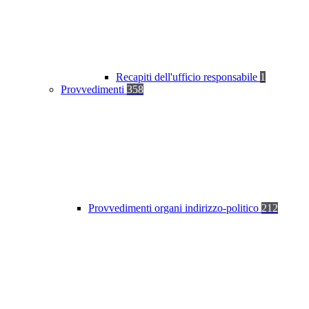
Recapiti dell'ufficio responsabile
1
Provvedimenti
358
Provvedimenti organi indirizzo-politico
212