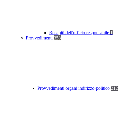
Recapiti dell'ufficio responsabile
1
Provvedimenti
358
Provvedimenti organi indirizzo-politico
212