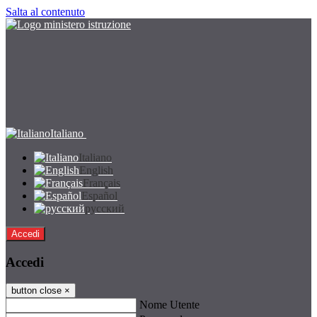
Salta al contenuto
Italiano
Italiano
English
Français
Español
русский
Accedi
Accedi
button close
×
Nome Utente